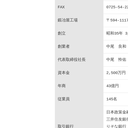
FAX
0725-54-2
鍛冶屋工場
〒594-1
創立
昭和35年 
創業者
中尾 良和
代表取締役社長
中尾 怜佑
資本金
2,500万円
年商
43億円
従業員
145名
日本政策金
三井住友銀
取引銀行
りそな銀行