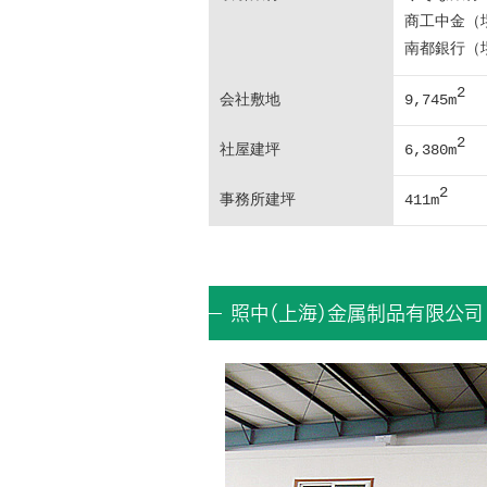
商工中金（
南都銀行（
2
会社敷地
9,745m
2
社屋建坪
6,380m
2
事務所建坪
411m
照中（上海）金属制品有限公司